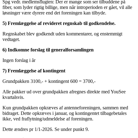
Spg vedr. medlemsflugten: Der er mange som ser tilbuddene på
fiber, som lyder rigtig billige, men når introperioden er gået, vil alle
løsninger være dyrere end det foreningen kan tilbyde.
5) Fremlæggelse af revideret regnskab til godkendelse.
Regnskabet blev godkendt uden kommentarer, og enstemmigt
vedtaget.
6) Indkomne forslag til generalforsamlingen
Ingen forslag i år
7) Fremlæggelse af kontingent
Grundpakken 3100,- + kontingent 600 = 3700,-
Alle pakker ud over grundpakken afregnes direkte med YouSee
kvartalsvis.
Kun grundpakken opkræves af antenneforeningen, sammen med
bidraget. Dette opkræves i januar, og kontingentet tilbagebetales
ikke, ved fraflytning/udmeldelse af foreningen.
Dette ændres pr 1/1-2026. Se under punkt 9.