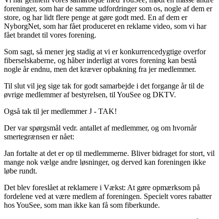
foreninger, som har de samme udfordringer som os, nogle af dem er
store, og har lidt flere penge at gøre godt med. En af dem er
NyborgNet, som har fået produceret en reklame video, som vi har
fået brandet til vores forening.
Som sagt, så mener jeg stadig at vi er konkurrencedygtige overfor
fiberselskaberne, og håber inderligt at vores forening kan bestå
nogle år endnu, men det kræver opbakning fra jer medlemmer.
Til slut vil jeg sige tak for godt samarbejde i det forgange år til de
øvrige medlemmer af bestyrelsen, til YouSee og DKTV.
Også tak til jer medlemmer J - TAK!
Der var spørgsmål vedr. antallet af medlemmer, og om hvornår
smertegrænsen er nået:
Jan fortalte at det er op til medlemmerne. Bliver bidraget for stort, vil
mange nok vælge andre løsninger, og derved kan foreningen ikke
løbe rundt.
Det blev foreslået at reklamere i Vækst: At gøre opmærksom på
fordelene ved at være medlem af foreningen. Specielt vores rabatter
hos YouSee, som man ikke kan få som fiberkunde.