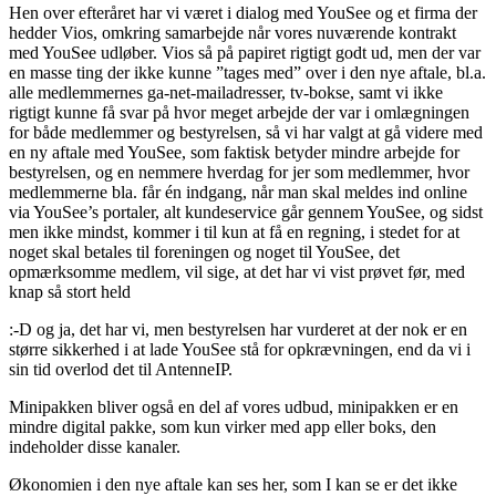
Hen over efteråret har vi været i dialog med YouSee og et firma der
hedder Vios, omkring samarbejde når vores nuværende kontrakt
med YouSee udløber. Vios så på papiret rigtigt godt ud, men der var
en masse ting der ikke kunne ”tages med” over i den nye aftale, bl.a.
alle medlemmernes ga-net-mailadresser, tv-bokse, samt vi ikke
rigtigt kunne få svar på hvor meget arbejde der var i omlægningen
for både medlemmer og bestyrelsen, så vi har valgt at gå videre med
en ny aftale med YouSee, som faktisk betyder mindre arbejde for
bestyrelsen, og en nemmere hverdag for jer som medlemmer, hvor
medlemmerne bla. får én indgang, når man skal meldes ind online
via YouSee’s portaler, alt kundeservice går gennem YouSee, og sidst
men ikke mindst, kommer i til kun at få en regning, i stedet for at
noget skal betales til foreningen og noget til YouSee, det
opmærksomme medlem, vil sige, at det har vi vist prøvet før, med
knap så stort held
:-D og ja, det har vi, men bestyrelsen har vurderet at der nok er en
større sikkerhed i at lade YouSee stå for opkrævningen, end da vi i
sin tid overlod det til AntenneIP.
Minipakken bliver også en del af vores udbud, minipakken er en
mindre digital pakke, som kun virker med app eller boks, den
indeholder disse kanaler.
Økonomien i den nye aftale kan ses her, som I kan se er det ikke