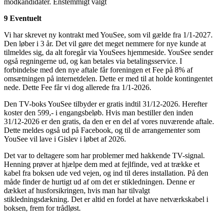
modkandidater. Enstemmigt valgt
9 Eventuelt
Vi har skrevet ny kontrakt med YouSee, som vil gælde fra 1/1-2027.
Den løber i 3 år. Det vil gøre det meget nemmere for nye kunde at
tilmeldes sig, da alt foregår via YouSees hjemmeside. YouSee sender
også regningerne ud, og kan betales via betalingsservice. I
forbindelse med den nye aftale får foreningen et Fee på 8% af
omsætningen på internetdelen. Dette er med til at holde kontingentet
nede. Dette Fee får vi dog allerede fra 1/1-2026.
Den TV-boks YouSee tilbyder er gratis indtil 31/12-2026. Herefter
koster den 599,- i engangsbeløb. Hvis man bestiller den inden
31/12-2026 er den gratis, da den er en del af vores nuværende aftale.
Dette meldes også ud på Facebook, og til de arrangementer som
YouSee vil lave i Gislev i løbet af 2026.
Det var to deltagere som har problemer med hakkende TV-signal.
Henning prøver at hjælpe dem med at fejlfinde, ved at trække et
kabel fra boksen ude ved vejen, og ind til deres installation. På den
måde finder de hurtigt ud af om det er stikledningen. Denne er
dækket af husforsikringen, hvis man har tilvalgt
stikledningsdækning. Det er altid en fordel at have netværkskabel i
boksen, frem for trådløst.