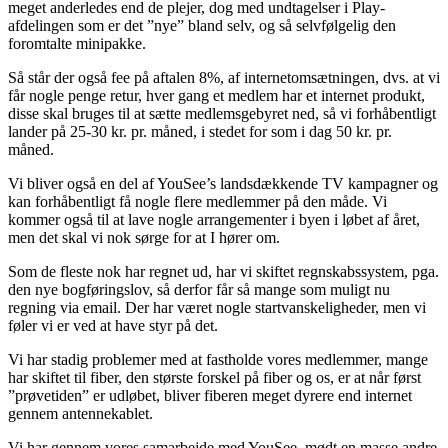
meget anderledes end de plejer, dog med undtagelser i Play-
afdelingen som er det ”nye” bland selv, og så selvfølgelig den
foromtalte minipakke.
Så står der også fee på aftalen 8%, af internetomsætningen, dvs. at vi
får nogle penge retur, hver gang et medlem har et internet produkt,
disse skal bruges til at sætte medlemsgebyret ned, så vi forhåbentligt
lander på 25-30 kr. pr. måned, i stedet for som i dag 50 kr. pr.
måned.
Vi bliver også en del af YouSee’s landsdækkende TV kampagner og
kan forhåbentligt få nogle flere medlemmer på den måde. Vi
kommer også til at lave nogle arrangementer i byen i løbet af året,
men det skal vi nok sørge for at I hører om.
Som de fleste nok har regnet ud, har vi skiftet regnskabssystem, pga.
den nye bogføringslov, så derfor får så mange som muligt nu
regning via email. Der har været nogle startvanskeligheder, men vi
føler vi er ved at have styr på det.
Vi har stadig problemer med at fastholde vores medlemmer, mange
har skiftet til fiber, den største forskel på fiber og os, er at når først
”prøvetiden” er udløbet, bliver fiberen meget dyrere end internet
gennem antennekablet.
Vi har gennem vores samarbejde med YouSee, mødt en masse andre