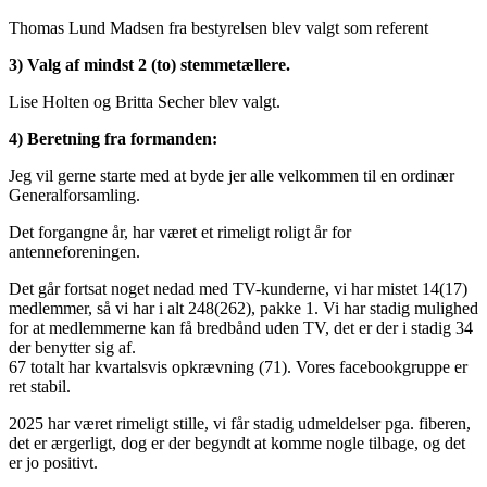
Thomas Lund Madsen fra bestyrelsen blev valgt som referent
3) Valg af mindst 2 (to) stemmetællere.
Lise Holten og Britta Secher blev valgt.
4) Beretning fra formanden:
Jeg vil gerne starte med at byde jer alle velkommen til en ordinær
Generalforsamling.
Det forgangne år, har været et rimeligt roligt år for
antenneforeningen.
Det går fortsat noget nedad med TV-kunderne, vi har mistet 14(17)
medlemmer, så vi har i alt 248(262), pakke 1. Vi har stadig mulighed
for at medlemmerne kan få bredbånd uden TV, det er der i stadig 34
der benytter sig af.
67 totalt har kvartalsvis opkrævning (71). Vores facebookgruppe er
ret stabil.
2025 har været rimeligt stille, vi får stadig udmeldelser pga. fiberen,
det er ærgerligt, dog er der begyndt at komme nogle tilbage, og det
er jo positivt.